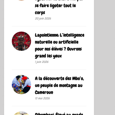
se faire ligoter tout le
corps
20 juin 2026
Lapointienne: L’intelligence
naturelle ou artificielle
pour nos élèves ? Ouvrons
grand les yeux
1 juin 2026
A la découverte des Mbo’o,
un peuple de montagne au
Cameroun
13 mai 2026
Dibombari: Élevé au grade