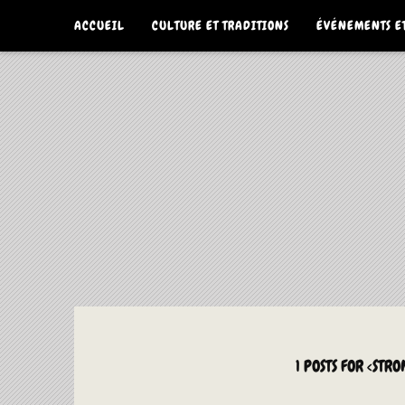
ACCUEIL
CULTURE ET TRADITIONS
ÉVÉNEMENTS ET
La Culture du Mboa Dévoilée !
LE TAMTAM DU MBOA
1 POSTS FOR <ST