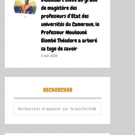
de magistère des
professeurs d’Etat des
universités du Cameroun, le
Professeur Moukounè
Elombè Théodore a arboré
sa toge de savoir ‎
5 mai 2026
RECHERCHER