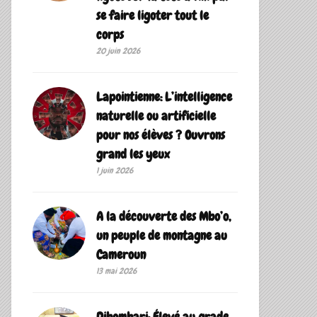
se faire ligoter tout le
corps
20 juin 2026
Lapointienne: L’intelligence
naturelle ou artificielle
pour nos élèves ? Ouvrons
grand les yeux
1 juin 2026
A la découverte des Mbo’o,
un peuple de montagne au
Cameroun
13 mai 2026
Dibombari: Élevé au grade