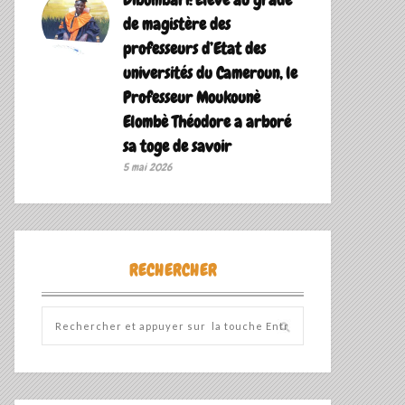
de magistère des
professeurs d’Etat des
universités du Cameroun, le
Professeur Moukounè
Elombè Théodore a arboré
sa toge de savoir ‎
5 mai 2026
RECHERCHER