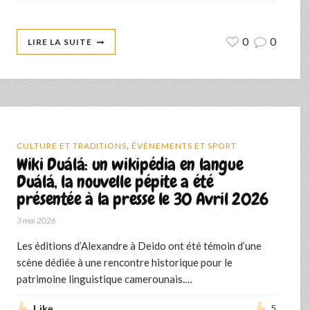
0
0
LIRE LA SUITE
CULTURE ET TRADITIONS
,
ÉVÉNEMENTS ET SPORT
Wiki Duálá: un wikipédia en langue
Duálá, la nouvelle pépite a été
présentée à la presse le 30 Avril 2026
3 mai 2026
Les éditions d’Alexandre à Deido ont été témoin d’une
scène dédiée à une rencontre historique pour le
patrimoine linguistique camerounais.…
Like
5