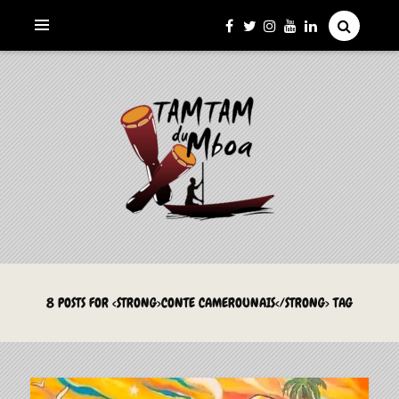
La Culture du Mboa Dévoilée !
LE TAMTAM DU MBOA
8 POSTS FOR <STRONG>CONTE CAMEROUNAIS</STRONG> TAG