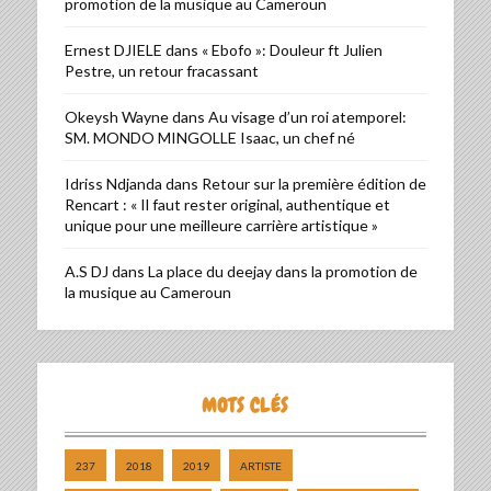
promotion de la musique au Cameroun
Ernest DJIELE
dans
« Ebofo »: Douleur ft Julien
Pestre, un retour fracassant
Okeysh Wayne
dans
Au visage d’un roi atemporel:
SM. MONDO MINGOLLE Isaac, un chef né
Idriss Ndjanda
dans
Retour sur la première édition de
Rencart : « Il faut rester original, authentique et
unique pour une meilleure carrière artistique »
A.S DJ
dans
La place du deejay dans la promotion de
la musique au Cameroun
MOTS CLÉS
237
2018
2019
ARTISTE