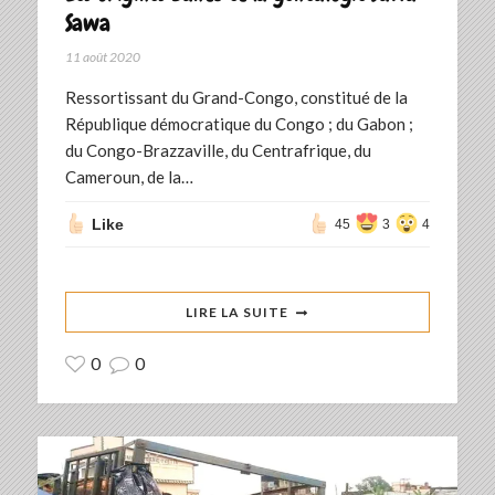
Sawa
11 août 2020
Ressortissant du Grand-Congo, constitué de la
République démocratique du Congo ; du Gabon ;
du Congo-Brazzaville, du Centrafrique, du
Cameroun, de la…
Like
45
3
4
LIRE LA SUITE
0
0