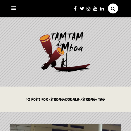
La Culture du Mboa Dévoilée !
LE TAMTAM DU MBOA
10 POSTS FOR <STRONG>DOUALA</STRONG> TAG