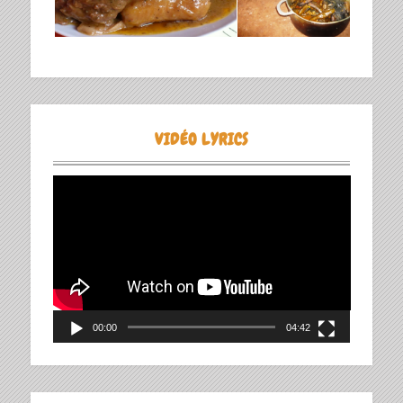
VIDÉO LYRICS
Lecteur
vidéo
00:00
04:42