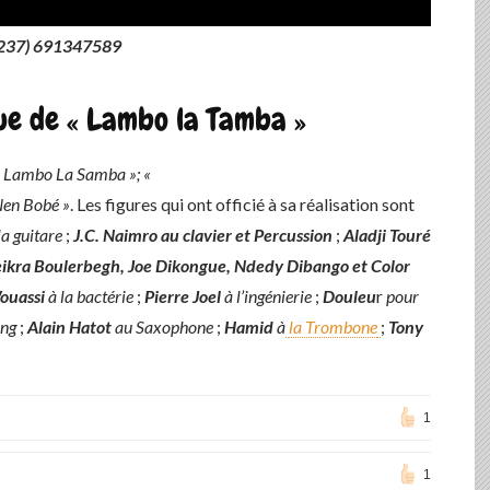
(+237) 691347589
ue de «
Lambo la Tamba »
 Lambo La Samba »; «
Nen Bobé »
. Les figures qui ont officié à sa réalisation sont
la guitare
;
J.C. Naimro
au clavier et Percussion
;
Aladji Touré
ikra Boulerbegh, Joe Dikongue, Ndedy Dibango et Color
ouassi
à la bactérie
;
Pierre Joel
à l’ingénierie
;
Douleu
r
pour
ing
;
Alain Hatot
au Saxophone
;
Hamid
à
la Trombone
;
Tony
1
1