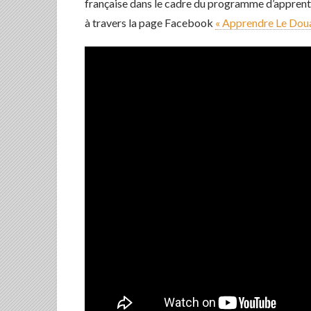
française dans le cadre du programme d’apprent
à travers la page Facebook
« Apprendre Le Doua