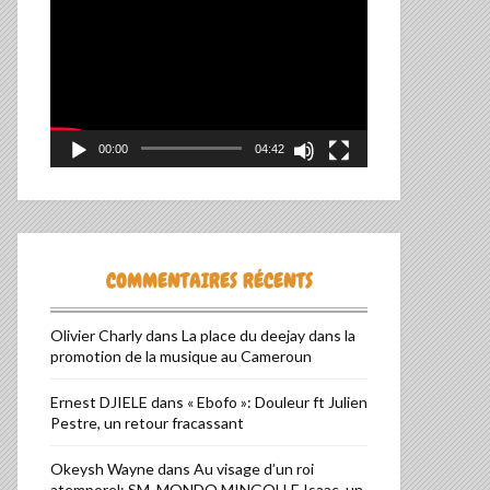
vidéo
00:00
04:42
COMMENTAIRES RÉCENTS
Olivier Charly
dans
La place du deejay dans la
promotion de la musique au Cameroun
TIVE:
Ernest DJIELE
dans
« Ebofo »: Douleur ft Julien
Pestre, un retour fracassant
Okeysh Wayne
dans
Au visage d’un roi
atemporel: SM. MONDO MINGOLLE Isaac, un