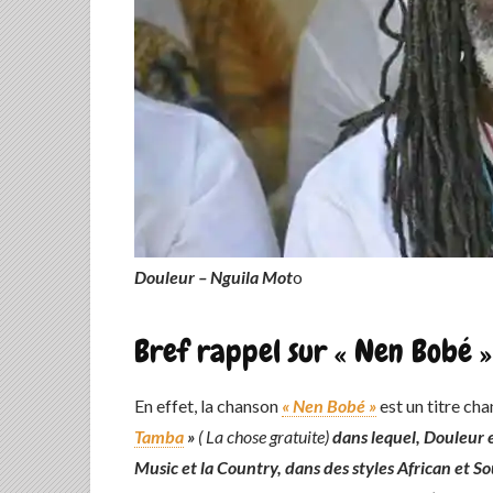
Douleur – Nguila Mot
o
Bref rappel sur « Nen Bobé 
En effet, la chanson
« Nen Bobé »
est un titre ch
Tamba
»
( La chose gratuite)
dans lequel, Douleur e
Music et la Country, dans des styles African et S