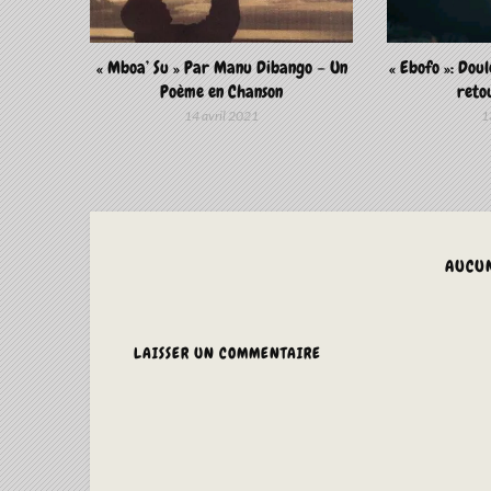
« Mboa’ Su » Par Manu Dibango – Un
« Ebofo »: Doul
Poème en Chanson
reto
14 avril 2021
1
AUCU
LAISSER UN COMMENTAIRE