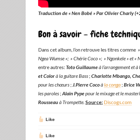
Traduction de « Nen Bobé » Par Olivier Charly 
Bon à savoir – fiche techniq
Dans cet album, l’on retrouve les titres comme
»
Ngea Wumse »; » Chérie Coco »; » Ngonkele » et « 
entre autres:
Toto Guillaume
à l’arrangement et à 
et Color
à la guitare Bass
;
Charlotte Mbango, Che
pour les chœurs
;
J.Pierre Coco
à
la conga
;
Brice W
les paroles
;
Alain Pype
pour le mixage et le master
Rousseau
à Trompette.
Source:
Discogs.com
Like
Like