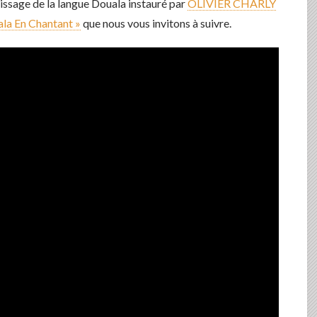
issage de la langue Douala instauré par
OLIVIER CHARLY
la En Chantant »
que nous vous invitons à suivre.