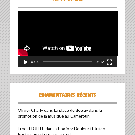
Lecteur
vidéo
00:00
04:42
COMMENTAIRES RÉCENTS
Olivier Charly
dans
La place du deejay dans la
promotion de la musique au Cameroun
Ernest DJIELE
dans
« Ebofo »: Douleur ft Julien
Pestre, un retour fracassant