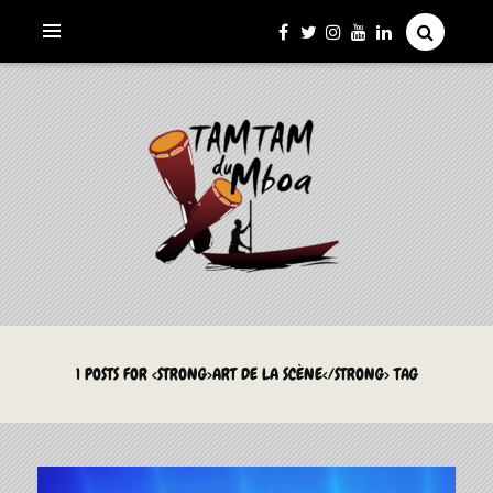
La Culture du Mboa Dévoilée !
LE TAMTAM DU MBOA
1 POSTS FOR <STRONG>ART DE LA SCÈNE</STRONG> TAG