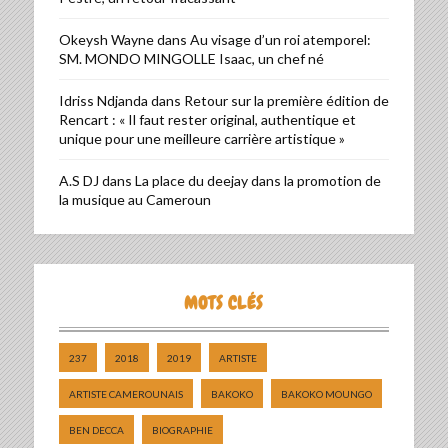
Okeysh Wayne
dans
Au visage d’un roi atemporel:
SM. MONDO MINGOLLE Isaac, un chef né
Idriss Ndjanda
dans
Retour sur la première édition de
Rencart : « Il faut rester original, authentique et
unique pour une meilleure carrière artistique »
A.S DJ
dans
La place du deejay dans la promotion de
la musique au Cameroun
MOTS CLÉS
237
2018
2019
ARTISTE
ARTISTE CAMEROUNAIS
BAKOKO
BAKOKO MOUNGO
BEN DECCA
BIOGRAPHIE