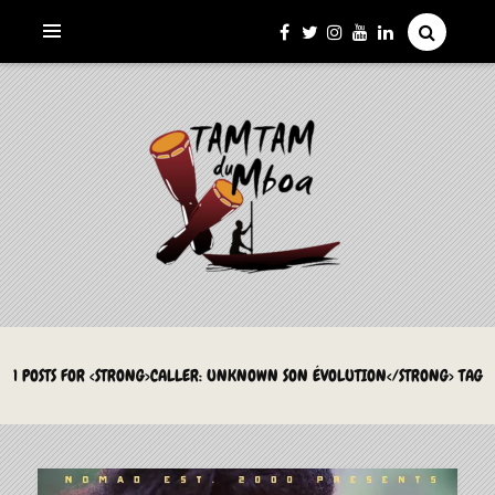
La Culture du Mboa Dévoilée !
LE TAMTAM DU MBOA
1 POSTS FOR <STRONG>CALLER: UNKNOWN SON ÉVOLUTION</STRONG> TAG