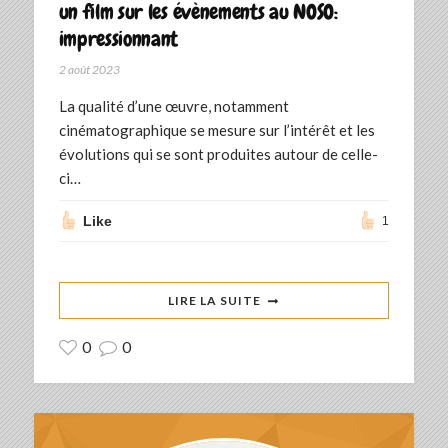
un film sur les évènements au NOSO:
impressionnant
2 août 2023
La qualité d’une œuvre, notamment
cinématographique se mesure sur l’intérêt et les
évolutions qui se sont produites autour de celle-
ci…
Like
1
LIRE LA SUITE
0
0