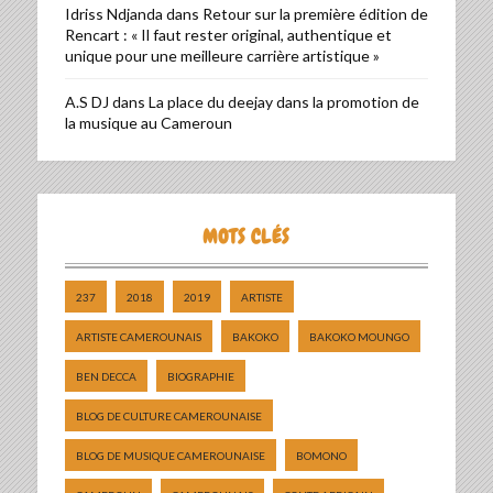
Idriss Ndjanda
dans
Retour sur la première édition de
Rencart : « Il faut rester original, authentique et
unique pour une meilleure carrière artistique »
A.S DJ
dans
La place du deejay dans la promotion de
la musique au Cameroun
MOTS CLÉS
237
2018
2019
ARTISTE
ARTISTE CAMEROUNAIS
BAKOKO
BAKOKO MOUNGO
BEN DECCA
BIOGRAPHIE
BLOG DE CULTURE CAMEROUNAISE
BLOG DE MUSIQUE CAMEROUNAISE
BOMONO