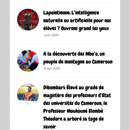
Lapointienne: L’intelligence
naturelle ou artificielle pour nos
élèves ? Ouvrons grand les yeux
1 juin 2026
A la découverte des Mbo’o, un
peuple de montagne au Cameroun
13 mai 2026
Dibombari: Élevé au grade de
magistère des professeurs d’Etat
des universités du Cameroun, le
Professeur Moukounè Elombè
Théodore a arboré sa toge de
savoir ‎