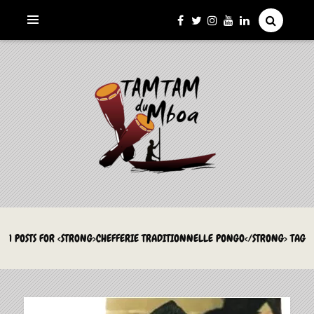
La Culture du Mboa Dévoilée !
LE TAMTAM DU MBOA
1 POSTS FOR <STRONG>CHEFFERIE TRADITIONNELLE PONGO</STRONG> TAG