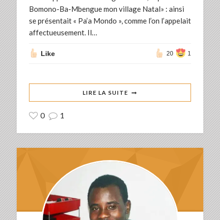
Bomono-Ba-Mbengue mon village Natal» : ainsi
se présentait « Pa’a Mondo », comme l’on l’appelait
affectueusement. Il…
Like
20
1
LIRE LA SUITE
0
1