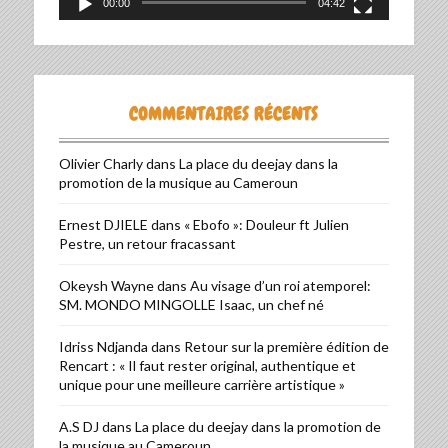
00:00
04:42
COMMENTAIRES RÉCENTS
Olivier Charly
dans
La place du deejay dans la
promotion de la musique au Cameroun
Ernest DJIELE
dans
« Ebofo »: Douleur ft Julien
Pestre, un retour fracassant
Okeysh Wayne
dans
Au visage d’un roi atemporel:
SM. MONDO MINGOLLE Isaac, un chef né
Idriss Ndjanda
dans
Retour sur la première édition de
Rencart : « Il faut rester original, authentique et
unique pour une meilleure carrière artistique »
A.S DJ
dans
La place du deejay dans la promotion de
la musique au Cameroun