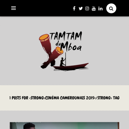
La Culture du Mboa Dévoilée !
LE TAMTAM DU MBOA
1 POSTS FOR <STRONG>CINÉMA CAMEROUNAIS 2019</STRONG> TAG