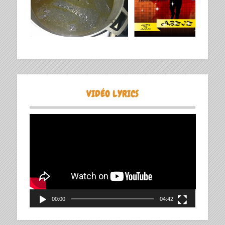
VIDÉO LYRICS
Lecteur
vidéo
00:00
04:42