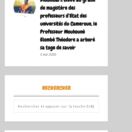
de magistère des
professeurs d’Etat des
universités du Cameroun, le
Professeur Moukounè
Elombè Théodore a arboré
sa toge de savoir ‎
5 mai 2026
RECHERCHER