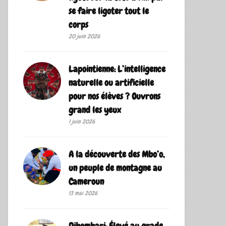
se faire ligoter tout le
corps
20 juin 2026
Lapointienne: L’intelligence
naturelle ou artificielle
pour nos élèves ? Ouvrons
grand les yeux
1 juin 2026
A la découverte des Mbo’o,
un peuple de montagne au
Cameroun
13 mai 2026
Dibombari: Élevé au grade