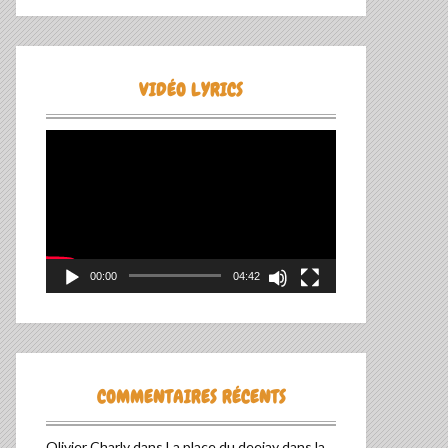
VIDÉO LYRICS
Lecteur
vidéo
00:00
04:42
COMMENTAIRES RÉCENTS
Olivier Charly
dans
La place du deejay dans la