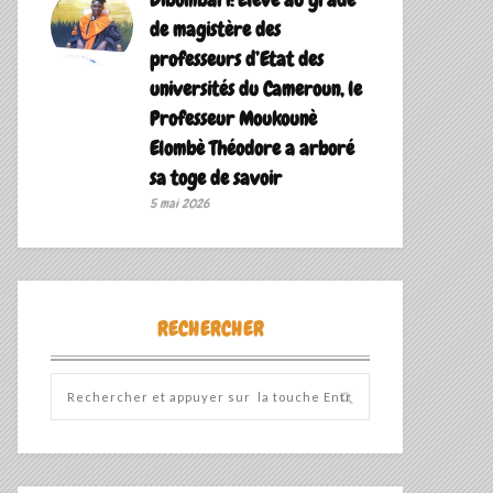
de magistère des
professeurs d’Etat des
universités du Cameroun, le
Professeur Moukounè
Elombè Théodore a arboré
sa toge de savoir ‎
5 mai 2026
RECHERCHER