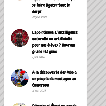
se faire ligoter tout le
corps
20 juin 2026
Lapointienne: L’intelligence
naturelle ou artificielle
pour nos élèves ? Ouvrons
grand les yeux
1 juin 2026
A la découverte des Mbo’o,
un peuple de montagne au
Cameroun
13 mai 2026
Dibombari: Élevé au grade