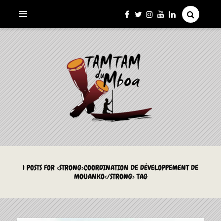
La Culture du Mboa Dévoilée !
LE TAMTAM DU MBOA
1 POSTS FOR <STRONG>COORDINATION DE DÉVELOPPEMENT DE
MOUANKO</STRONG> TAG