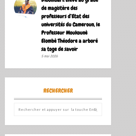
de magistère des
professeurs d’Etat des
universités du Cameroun, le
Professeur Moukounè
Elombè Théodore a arboré
sa toge de savoir ‎
5 mai 2026
RECHERCHER