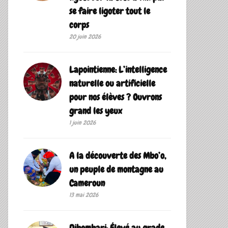
se faire ligoter tout le
corps
20 juin 2026
Lapointienne: L’intelligence
naturelle ou artificielle
pour nos élèves ? Ouvrons
grand les yeux
1 juin 2026
A la découverte des Mbo’o,
un peuple de montagne au
Cameroun
13 mai 2026
Dibombari: Élevé au grade