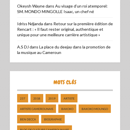
Okeysh Wayne
dans
Au visage d’un roi atemporel:
SM. MONDO MINGOLLE Isaac, un chef né
Idriss Ndjanda
dans
Retour sur la première édition de
Rencart : « Il faut rester original, authentique et
unique pour une meilleure carrière artistique »
A.S DJ
dans
La place du deejay dans la promotion de
la musique au Cameroun
MOTS CLÉS
237
2018
2019
ARTISTE
ARTISTE CAMEROUNAIS
BAKOKO
BAKOKO MOUNGO
BEN DECCA
BIOGRAPHIE
BLOG DE CULTURE CAMEROUNAISE