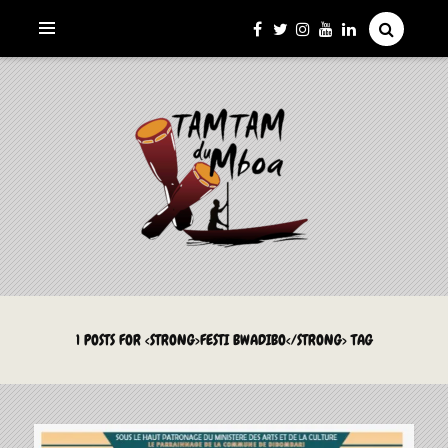
La Culture du Mboa Dévoilée !
LE TAMTAM DU MBOA
1 POSTS FOR <STRONG>FESTI BWADIBO</STRONG> TAG