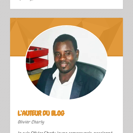
L’AUTEUR DU BLOG
Olivier Charly
Je suis Olivier Charly, jeune camerounais, passionné