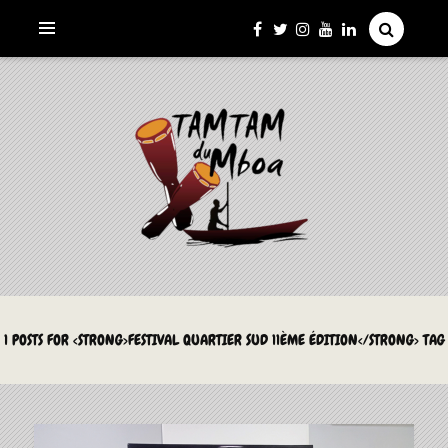
La Culture du Mboa Dévoilée !
LE TAMTAM DU MBOA
1 POSTS FOR <STRONG>FESTIVAL QUARTIER SUD 11ÈME ÉDITION</STRONG> TAG