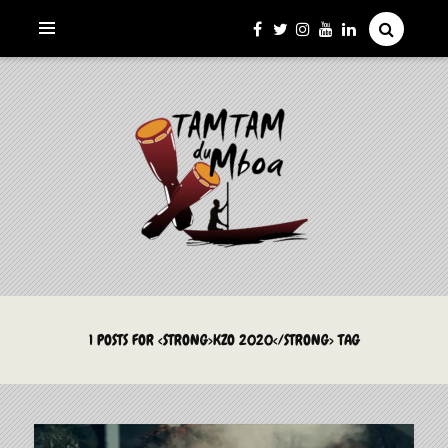
La Culture du Mboa Dévoilée !
LE TAMTAM DU MBOA
1 POSTS FOR <STRONG>KZO 2020</STRONG> TAG