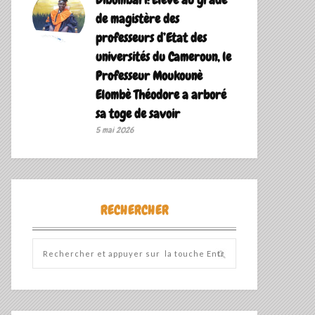
de magistère des
professeurs d’Etat des
universités du Cameroun, le
Professeur Moukounè
Elombè Théodore a arboré
sa toge de savoir ‎
5 mai 2026
RECHERCHER