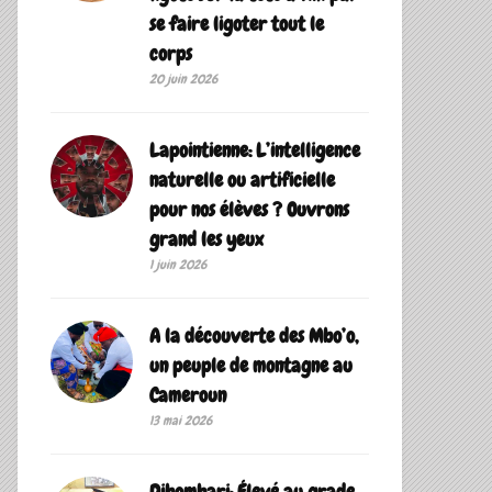
se faire ligoter tout le
corps
20 juin 2026
Lapointienne: L’intelligence
naturelle ou artificielle
pour nos élèves ? Ouvrons
grand les yeux
1 juin 2026
A la découverte des Mbo’o,
un peuple de montagne au
Cameroun
13 mai 2026
Dibombari: Élevé au grade