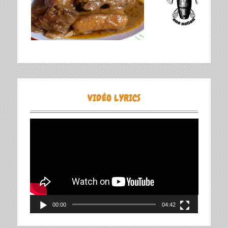
VIDÉO LYRICS
Lecteur
vidéo
00:00
04:42