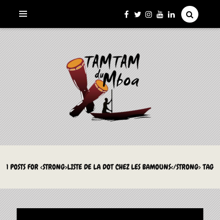
La Culture du Mboa Dévoilée !
LE TAMTAM DU MBOA
1 POSTS FOR <STRONG>LISTE DE LA DOT CHEZ LES BAMOUNS</STRONG> TAG