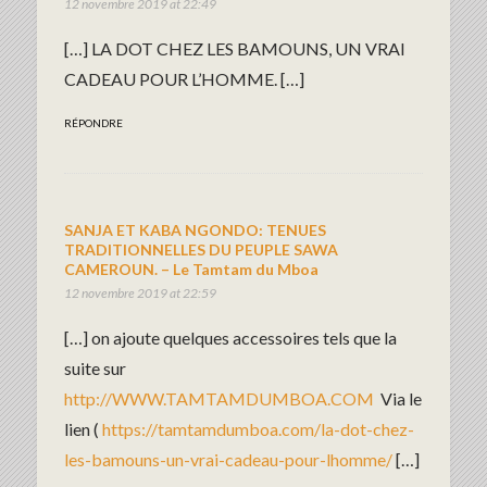
12 novembre 2019 at 22:49
[…] LA DOT CHEZ LES BAMOUNS, UN VRAI
CADEAU POUR L’HOMME. […]
RÉPONDRE
SANJA ET KABA NGONDO: TENUES
TRADITIONNELLES DU PEUPLE SAWA
CAMEROUN. – Le Tamtam du Mboa
12 novembre 2019 at 22:59
[…] on ajoute quelques accessoires tels que la
suite sur
http://WWW.TAMTAMDUMBOA.COM
Via le
lien (
https://tamtamdumboa.com/la-dot-chez-
les-bamouns-un-vrai-cadeau-pour-lhomme/
[…]