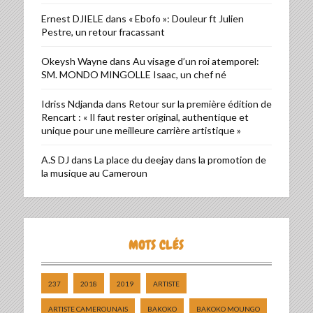
Ernest DJIELE
dans
« Ebofo »: Douleur ft Julien
Pestre, un retour fracassant
Okeysh Wayne
dans
Au visage d’un roi atemporel:
SM. MONDO MINGOLLE Isaac, un chef né
Idriss Ndjanda
dans
Retour sur la première édition de
Rencart : « Il faut rester original, authentique et
unique pour une meilleure carrière artistique »
A.S DJ
dans
La place du deejay dans la promotion de
la musique au Cameroun
MOTS CLÉS
237
2018
2019
ARTISTE
ARTISTE CAMEROUNAIS
BAKOKO
BAKOKO MOUNGO