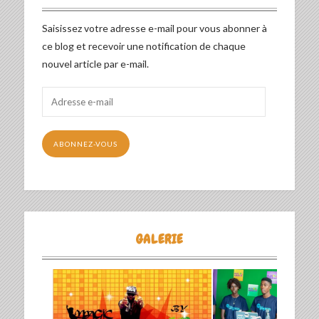
Saisissez votre adresse e-mail pour vous abonner à
ce blog et recevoir une notification de chaque
nouvel article par e-mail.
Adresse
e-
mail
ABONNEZ-VOUS
GALERIE