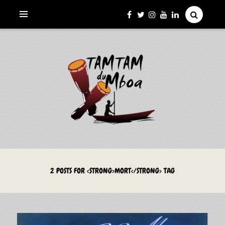
La Culture du Mboa Dévoilée !
LE TAMTAM DU MBOA
2 POSTS FOR <STRONG>MORT</STRONG> TAG