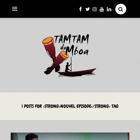
La Culture du Mboa Dévoilée !
LE TAMTAM DU MBOA
1 POSTS FOR <STRONG>NOUVEL EPISODE</STRONG> TAG