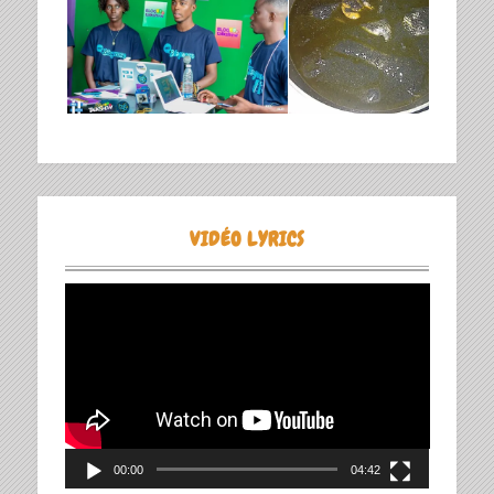
VIDÉO LYRICS
Lecteur
vidéo
00:00
04:42