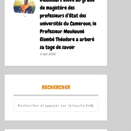
de magistère des
professeurs d’Etat des
universités du Cameroun, le
Professeur Moukounè
Elombè Théodore a arboré
sa toge de savoir ‎
5 mai 2026
RECHERCHER