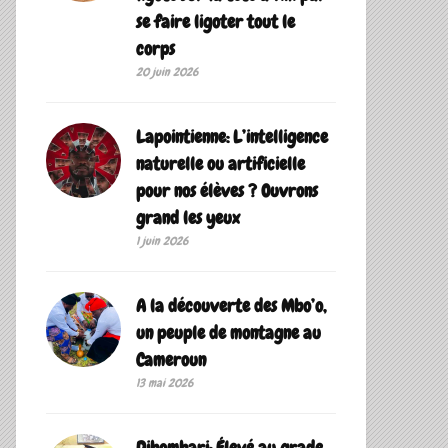
se faire ligoter tout le
corps
20 juin 2026
Lapointienne: L’intelligence
naturelle ou artificielle
pour nos élèves ? Ouvrons
grand les yeux
1 juin 2026
A la découverte des Mbo’o,
un peuple de montagne au
Cameroun
13 mai 2026
Dibombari: Élevé au grade