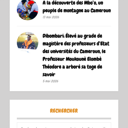
A la découverte des Mbo’o, un
peuple de montagne au Cameroun
13 mai 2026
Dibombari: Élevé au grade de
magistère des professeurs d’Etat
des universités du Cameroun, le
Professeur Moukounè Elombè
Théodore a arboré sa toge de
savoir ‎
5 mai 2026
RECHERCHER