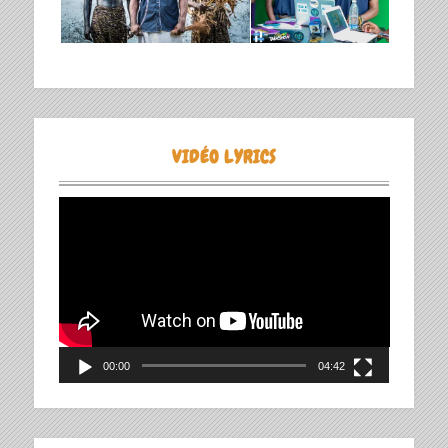
VIDÉO LYRICS
Lecteur
vidéo
00:00
04:42