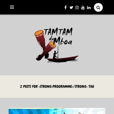
La Culture du Mboa Dévoilée !
LE TAMTAM DU MBOA
2 POSTS FOR <STRONG>PROGRAMME</STRONG> TAG