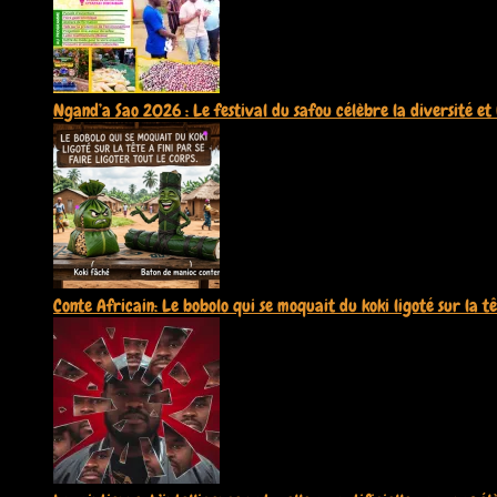
Ngand’a Sao 2026 : Le festival du safou célèbre la diversité et 
Conte Africain: Le bobolo qui se moquait du koki ligoté sur la têt