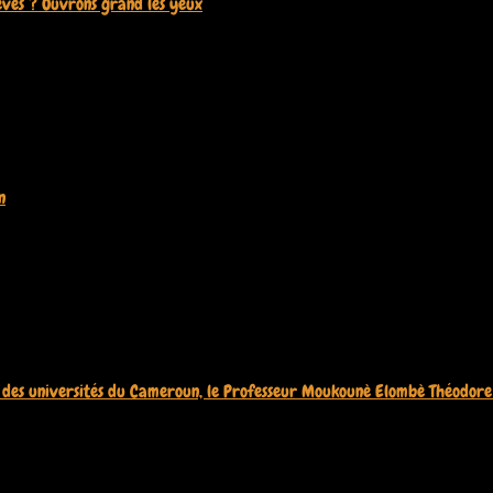
lèves ? Ouvrons grand les yeux
1 juin 2026
n
13 mai 2026
 des universités du Cameroun, le Professeur Moukounè Elombè Théodore a