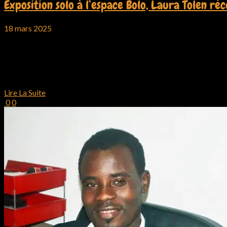
Exposition solo à l’espace Bolo, Laura Tolen ré
18 mars 2025
Laura Tolen offre un vernissage au Cameroun du 19 mars au 
Like
Like
Love
Haha
Wow
Sad
Angry
1
Lire La Suite
0
0