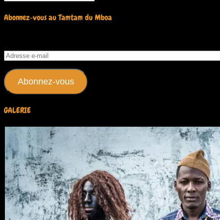
Abonnez-vous au Tamtam du Mboa
Saisissez votre adresse e-mail pour vous abonner à ce blog et rec
Adresse
e-
mail
Abonnez-vous
GALERIE