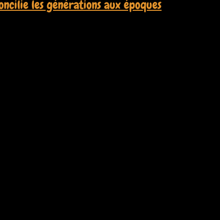
concilie les générations aux époques
17 mai 2025, sous le thème MÉMOIRE INTEMPORELLE: « Je…