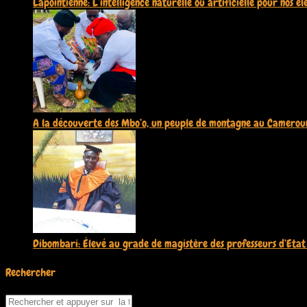
Lapointienne: L’intelligence naturelle ou artificielle pour nos é
A la découverte des Mbo’o, un peuple de montagne au Camerou
Dibombari: Élevé au grade de magistère des professeurs d’Etat
Rechercher