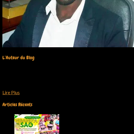
L’Auteur du Blog
Olivier Charly
Je suis Olivier Charly, jeune camerounais, passionné de culture afr
Lire Plus
Articles Récents