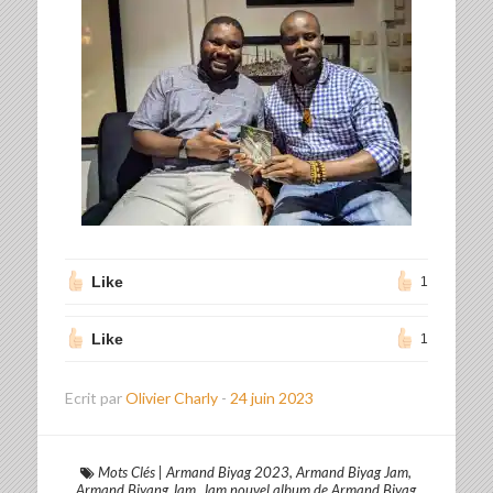
Like
1
Like
1
Ecrit par
Olivier Charly
-
24 juin 2023
Mots Clés
|
Armand Biyag 2023
,
Armand Biyag Jam
,
Armand Biyang Jam
,
Jam nouvel album de Armand Biyag