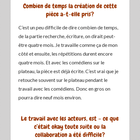
Combien de temps la création de cette
pièce a-t-elle pris?
C’est un peu difficile de dire combien de temps,
de la partie recherche, écriture, on dirait peut-
être quatre mois. Je travaille comme ça de mon
côté et ensuite, les répétitions durent encore
quatre mois. Et avec les comédiens sur le
plateau, la pièce est déjà écrite. C’est vrai que je
retouche souvent sur le plateau pendant le
travail avec les comédiens. Donc en gros on
pourra dire neuf mois environ.
Le travail avec les acteurs, est – ce que
c’était okay toute suite ou la
collaboration a été difficile?