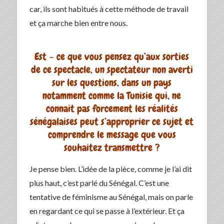
car, ils sont habitués à cette méthode de travail
et ça marche bien entre nous.
Est – ce que vous pensez qu’aux sorties
de ce spectacle, un spectateur non averti
sur les questions, dans un pays
notamment comme la Tunisie qui, ne
connait pas forcement les réalités
s
é
n
é
galaises peut s’approprier ce sujet et
comprendre le message que vous
souhaitez transmettre ?
Je pense bien. L’idée de la pièce, comme je l’ai dit
plus haut, c’est parlé du Sénégal. C’est une
tentative de féminisme au Sénégal, mais on parle
en regardant ce qui se passe à l’extérieur. Et ça