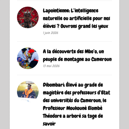
Lapointienne: L’intelligence
naturelle ou artificielle pour nos
élèves ? Ouvrons grand les yeux
1 juin 2026
A la découverte des Mbo’o, un
peuple de montagne au Cameroun
13 mai 2026
Dibombari: Élevé au grade de
magistère des professeurs d’Etat
des universités du Cameroun, le
Professeur Moukounè Elombè
Théodore a arboré sa toge de
savoir ‎