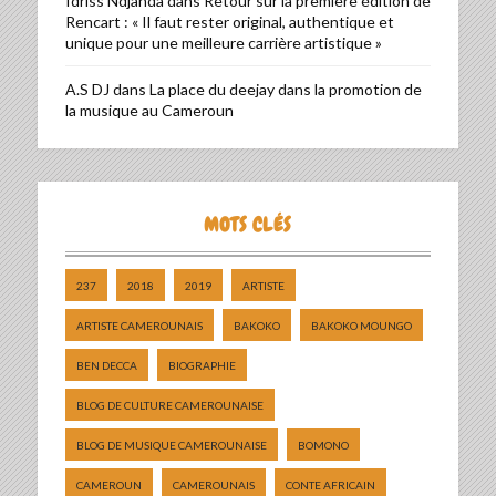
Idriss Ndjanda
dans
Retour sur la première édition de
Rencart : « Il faut rester original, authentique et
unique pour une meilleure carrière artistique »
A.S DJ
dans
La place du deejay dans la promotion de
la musique au Cameroun
MOTS CLÉS
237
2018
2019
ARTISTE
ARTISTE CAMEROUNAIS
BAKOKO
BAKOKO MOUNGO
BEN DECCA
BIOGRAPHIE
BLOG DE CULTURE CAMEROUNAISE
BLOG DE MUSIQUE CAMEROUNAISE
BOMONO
CAMEROUN
CAMEROUNAIS
CONTE AFRICAIN