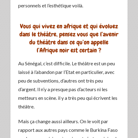
personnels et l’esthétique voilà.
Vous qui vivez en afrique et qui évoluez
dans le théâtre, pensez vous que l’avenir
du théâtre dans ce qu’on appelle
l’Afrique noir est certain ?
Au Sénégal, c’est difficile. Le théâtre est un peu
laissé à l’abandon par l’Etat en particulier, avec
peu de subventions, d’autres ont très peu
d’argent. Il n’y a presque pas d’acteurs ni les
metteurs en scène. il y a très peu qui écrivent les
théâtre.
Mais ça change aussi ailleurs. On le voit par
rapport aux autres pays comme le Burkina Faso