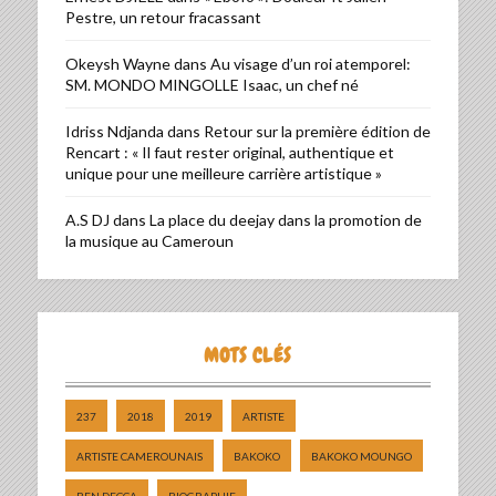
Pestre, un retour fracassant
Okeysh Wayne
dans
Au visage d’un roi atemporel:
SM. MONDO MINGOLLE Isaac, un chef né
Idriss Ndjanda
dans
Retour sur la première édition de
Rencart : « Il faut rester original, authentique et
unique pour une meilleure carrière artistique »
A.S DJ
dans
La place du deejay dans la promotion de
la musique au Cameroun
MOTS CLÉS
237
2018
2019
ARTISTE
ARTISTE CAMEROUNAIS
BAKOKO
BAKOKO MOUNGO
BEN DECCA
BIOGRAPHIE