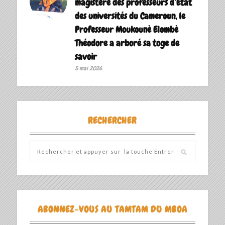
magistère des professeurs d’Etat
des universités du Cameroun, le
Professeur Moukounè Elombè
Théodore a arboré sa toge de
savoir ‎
5 mai 2026
RECHERCHER
ABONNEZ-VOUS AU TAMTAM DU MBOA