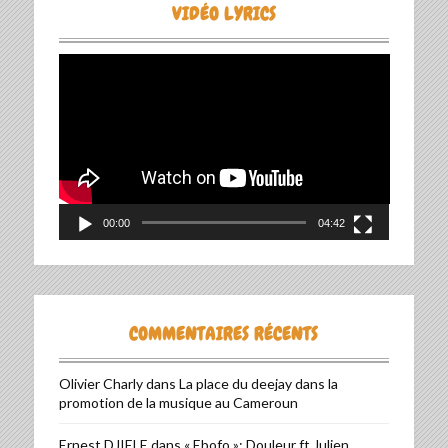
VIDÉO LYRICS
Lecteur
vidéo
00:00
04:42
COMMENTAIRES RÉCENTS
Olivier Charly
dans
La place du deejay dans la
promotion de la musique au Cameroun
Ernest DJIELE
dans
« Ebofo »: Douleur ft Julien