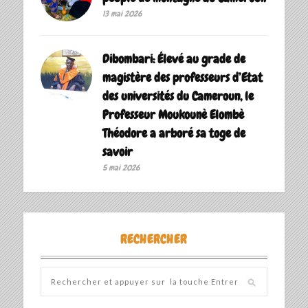
13 mai 2026
Dibombari: Élevé au grade de
magistère des professeurs d’Etat
des universités du Cameroun, le
Professeur Moukounè Elombè
Théodore a arboré sa toge de
savoir ‎
5 mai 2026
RECHERCHER