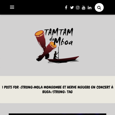
La Culture du Mboa Dévoilée !
LE TAMTAM DU MBOA
1 POSTS FOR <STRONG>MOLA MONGOMBE ET HERVE NGUEBO EN CONCERT À
BUEA</STRONG> TAG