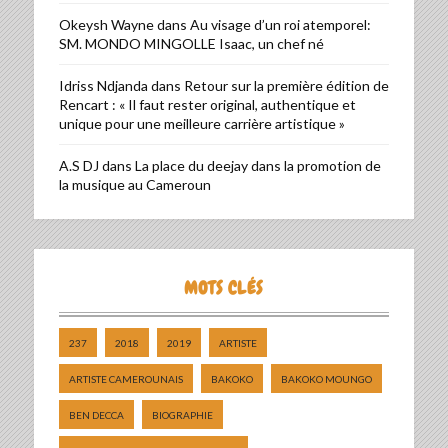
Okeysh Wayne
dans
Au visage d’un roi atemporel:
SM. MONDO MINGOLLE Isaac, un chef né
Idriss Ndjanda
dans
Retour sur la première édition de
Rencart : « Il faut rester original, authentique et
unique pour une meilleure carrière artistique »
A.S DJ
dans
La place du deejay dans la promotion de
la musique au Cameroun
MOTS CLÉS
237
2018
2019
ARTISTE
ARTISTE CAMEROUNAIS
BAKOKO
BAKOKO MOUNGO
BEN DECCA
BIOGRAPHIE