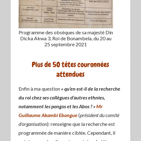
Programme des obsèques de sa majesté Din
Dicka Akwa 3, Roi de Bonambela, du 20 au
25 septembre 2021
Plus de 5O têtes couronnées
attendues
Enfin à ma question
« qu’en est-il de la recherche
du roi chez ses collègues d’autres ethnies,
notamment les pongos et les Abos ? »
Mr
Guillaume Akambi Ebongue
(
président du comité
d’organisation
): renseigne que la recherche est
programmée de manière ciblée. Cependant, il