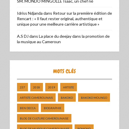
SM. MONDO MINGOLLE Isaac, un chef né
Idriss Ndjanda
dans
Retour sur la première édition de
Rencart : « Il faut rester original, authentique et
unique pour une meilleure carrière artistique »
A.S DJ
dans
La place du deejay dans la promotion de
la musique au Cameroun
MOTS CLÉS
237
2018
2019
ARTISTE
ARTISTE CAMEROUNAIS
BAKOKO
BAKOKO MOUNGO
BEN DECCA
BIOGRAPHIE
BLOG DE CULTURE CAMEROUNAISE
BLOG DE MUSIQUE CAMEROUNAISE
BOMONO