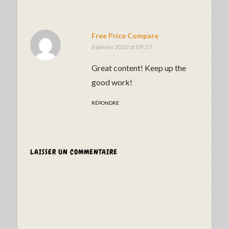
Free Price Compare
8 janvier 2022 at 09:57
Great content! Keep up the
good work!
RÉPONDRE
LAISSER UN COMMENTAIRE
ALTERNAT