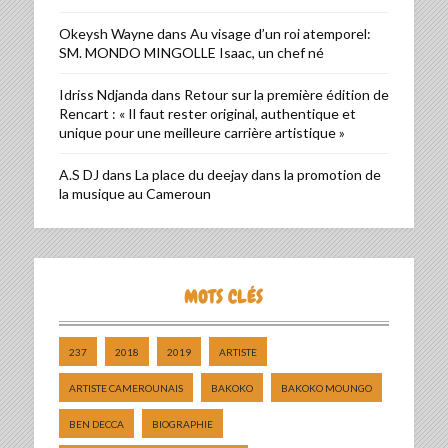
Okeysh Wayne
dans
Au visage d’un roi atemporel:
SM. MONDO MINGOLLE Isaac, un chef né
Idriss Ndjanda
dans
Retour sur la première édition de
Rencart : « Il faut rester original, authentique et
unique pour une meilleure carrière artistique »
A.S DJ
dans
La place du deejay dans la promotion de
la musique au Cameroun
MOTS CLÉS
237
2018
2019
ARTISTE
ARTISTE CAMEROUNAIS
BAKOKO
BAKOKO MOUNGO
BEN DECCA
BIOGRAPHIE