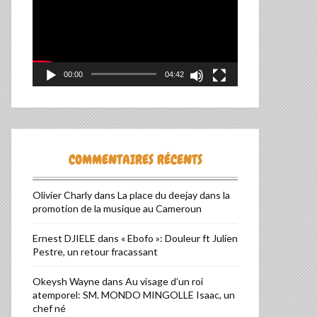
00:00
04:42
COMMENTAIRES RÉCENTS
Olivier Charly
dans
La place du deejay dans la
promotion de la musique au Cameroun
Ernest DJIELE
dans
« Ebofo »: Douleur ft Julien
Pestre, un retour fracassant
Okeysh Wayne
dans
Au visage d’un roi
atemporel: SM. MONDO MINGOLLE Isaac, un
chef né