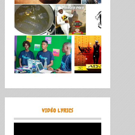
VIDÉO LYRICS
Lecteur
vidéo