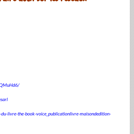
fsQMuHd6/
sarl
-du-livre-the-book-voice_publicationlivre-maisondedition-