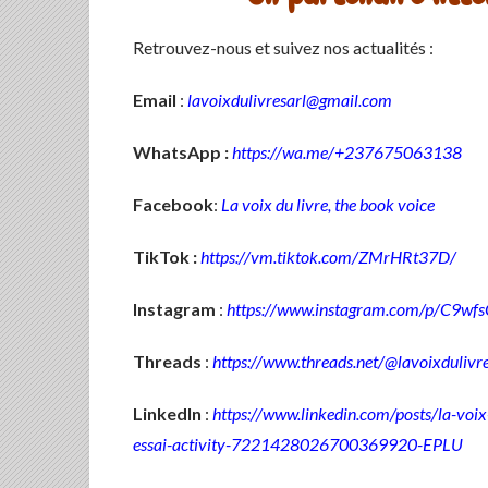
Retrouvez-nous et suivez nos actualités :
Email
:
lavoixdulivresarl@gmail.com
WhatsApp :
https://wa.me/+237675063138
Facebook
:
La voix du livre, the book voice
TikTok :
https://vm.tiktok.com/ZMrHRt37D/
Instagram
:
https://www.instagram.com/p/C9w
Threads
:
https://www.threads.net/@lavoixdulivre
LinkedIn
:
https://www.linkedin.com/posts/la-voix
essai-activity-7221428026700369920-EPLU