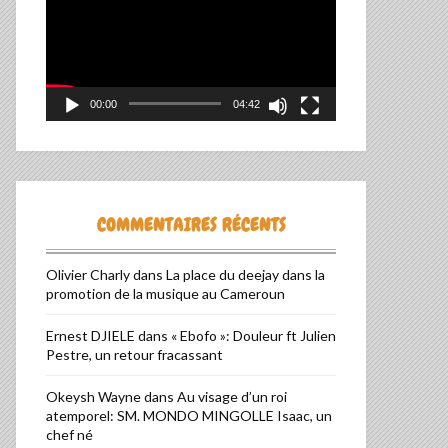
00:00
04:42
TIVE:
COMMENTAIRES RÉCENTS
Olivier Charly
dans
La place du deejay dans la
promotion de la musique au Cameroun
Ernest DJIELE
dans
« Ebofo »: Douleur ft Julien
Pestre, un retour fracassant
Okeysh Wayne
dans
Au visage d’un roi
atemporel: SM. MONDO MINGOLLE Isaac, un
chef né