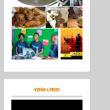
VIDÉO LYRICS
Lecteur
vidéo