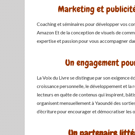
Marketing et publicité
Coaching et séminaires pour développer vos comp
Amazon Et de la conception de visuels de commun
expertise et passion pour vous accompagner dans
Un engagement pour
La Voix du Livre se distingue par son exigence éd
croissance personnelle, le développement et la r
lecteurs en quête de contenus qui inspirent, bâtis
organisent mensuellement à Yaoundé des sorties 
d’écriture pour encourager et démocratiser les oe
Un partenaire litté