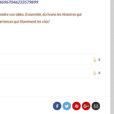
s/1846967046233579899
endre vos idées. Ensemble, écrivons les histoires qui
riences qui illuminent les vies!
8
8