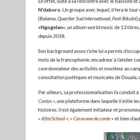
En effet, suite à sa rencontre avec le bassiste 
N’daboro
. Un groupe avec lequel, il fera le to
(
Balama, Quartier Sud international, Festi Bikutsi
)
«Ngogelan»
, un album world music de 13 titres,
depuis 2018.
Son background assez riche lui a permis d’occupe
mots de la francophonie, encadreur à l’atelier con
coordonnateur des activités et moniteur au ca
consultation poétiques et musicales de Douala, du
Par ailleurs, sa professionnalisation l’a conduit
Contes »
, une plateforme dans laquelle il initie le
histoires. Il est également initiateur et promoteu
« AfterSchool »; « Caravane
de conte
» et bien d’au