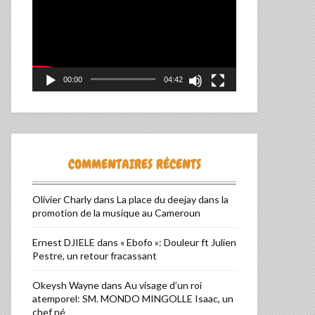
00:00
04:42
COMMENTAIRES RÉCENTS
Olivier Charly
dans
La place du deejay dans la
promotion de la musique au Cameroun
Ernest DJIELE
dans
« Ebofo »: Douleur ft Julien
Pestre, un retour fracassant
Okeysh Wayne
dans
Au visage d’un roi
atemporel: SM. MONDO MINGOLLE Isaac, un
chef né