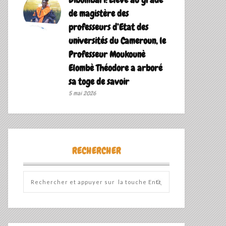
de magistère des
professeurs d’Etat des
universités du Cameroun, le
Professeur Moukounè
Elombè Théodore a arboré
sa toge de savoir ‎
5 mai 2026
RECHERCHER