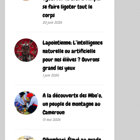
se faire ligoter tout le
corps
20 juin 2026
Lapointienne: L’intelligence
naturelle ou artificielle
pour nos élèves ? Ouvrons
grand les yeux
1 juin 2026
A la découverte des Mbo’o,
un peuple de montagne au
Cameroun
13 mai 2026
Dibombari: Élevé au grade