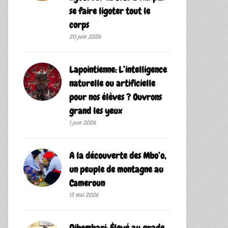
se faire ligoter tout le
corps
20 juin 2026
Lapointienne: L’intelligence
naturelle ou artificielle
pour nos élèves ? Ouvrons
grand les yeux
1 juin 2026
A la découverte des Mbo’o,
un peuple de montagne au
Cameroun
13 mai 2026
Dibombari: Élevé au grade