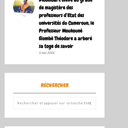
de magistère des
professeurs d’Etat des
universités du Cameroun, le
Professeur Moukounè
Elombè Théodore a arboré
sa toge de savoir ‎
5 mai 2026
RECHERCHER