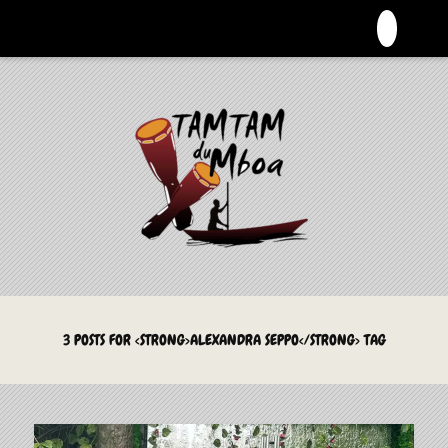
La Culture du Mboa Dévoilée !
LE TAMTAM DU MBOA
3 POSTS FOR <STRONG>ALEXANDRA SEPPO</STRONG> TAG