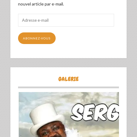
nouvel article par e-mail.
Adresse
e-
mail
ABONNEZ-VOUS
GALERIE