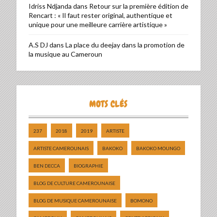
Idriss Ndjanda
dans
Retour sur la première édition de
Rencart : « Il faut rester original, authentique et
unique pour une meilleure carrière artistique »
A.S DJ
dans
La place du deejay dans la promotion de
la musique au Cameroun
MOTS CLÉS
237
2018
2019
ARTISTE
ARTISTE CAMEROUNAIS
BAKOKO
BAKOKO MOUNGO
BEN DECCA
BIOGRAPHIE
BLOG DE CULTURE CAMEROUNAISE
BLOG DE MUSIQUE CAMEROUNAISE
BOMONO