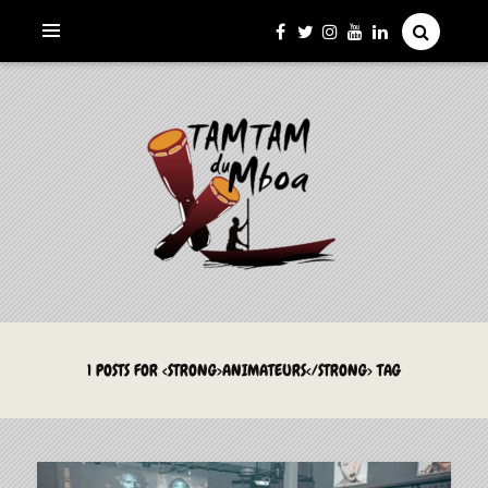
La Culture du Mboa Dévoilée !
LE TAMTAM DU MBOA
1 POSTS FOR <STRONG>ANIMATEURS</STRONG> TAG