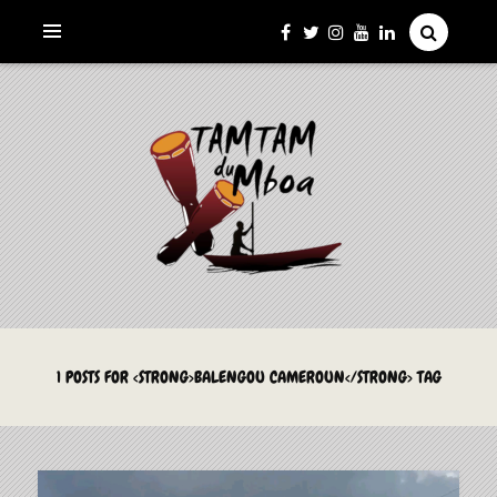
La Culture du Mboa Dévoilée !
LE TAMTAM DU MBOA
1 POSTS FOR <STRONG>BALENGOU CAMEROUN</STRONG> TAG