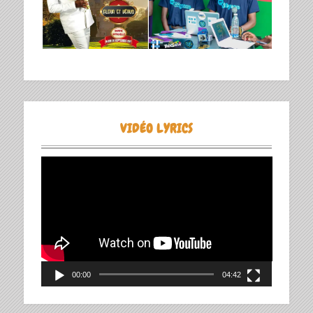
VIDÉO LYRICS
Lecteur
vidéo
00:00
04:42