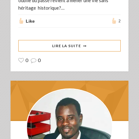
oublie du passé revient à mener une vie sans
héritage historique?…
Like
2
LIRE LA SUITE
0
0