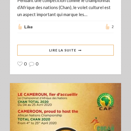
Pendant une compétition comme le championnat
d’Afrique des nations (Chan), le volet culturel est
un aspect important qui marque les…
Like
2
LIRE LA SUITE
0
0