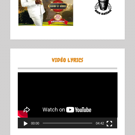
VIDÉO LYRICS
Lecteur
vidéo
00:00
04:42