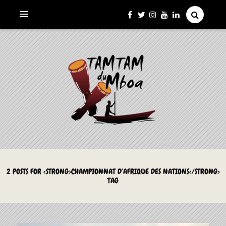
La Culture du Mboa Dévoilée !
LE TAMTAM DU MBOA
2 POSTS FOR <STRONG>CHAMPIONNAT D’AFRIQUE DES NATIONS</STRONG>
TAG