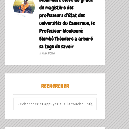
de magistère des
professeurs d’Etat des
universités du Cameroun, le
Professeur Moukounè
Elombè Théodore a arboré
sa toge de savoir ‎
5 mai 2026
RECHERCHER