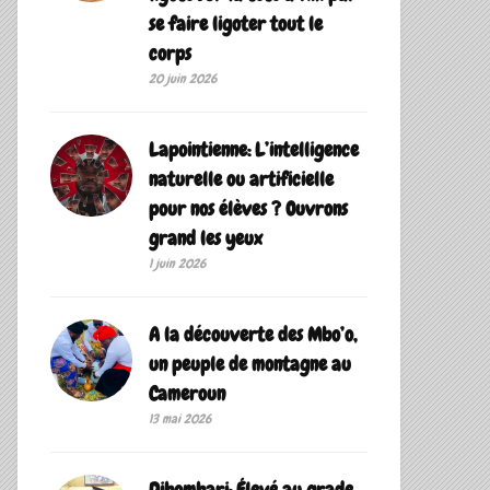
se faire ligoter tout le
corps
20 juin 2026
Lapointienne: L’intelligence
naturelle ou artificielle
pour nos élèves ? Ouvrons
grand les yeux
1 juin 2026
A la découverte des Mbo’o,
un peuple de montagne au
Cameroun
13 mai 2026
Dibombari: Élevé au grade