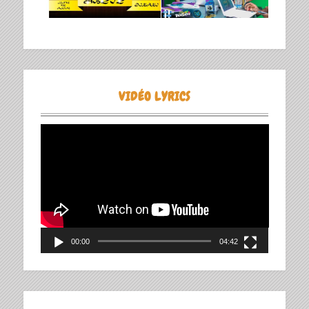
VIDÉO LYRICS
Lecteur
vidéo
00:00
04:42