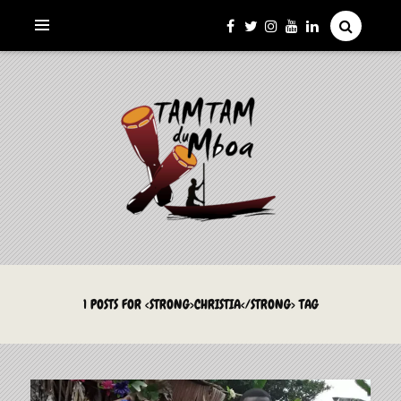
La Culture du Mboa Dévoilée !
LE TAMTAM DU MBOA
1 POSTS FOR <STRONG>CHRISTIA</STRONG> TAG