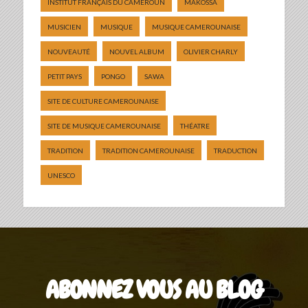
INSTITUT FRANÇAIS DU CAMEROUN
MAKOSSA
MUSICIEN
MUSIQUE
MUSIQUE CAMEROUNAISE
NOUVEAUTÉ
NOUVEL ALBUM
OLIVIER CHARLY
PETIT PAYS
PONGO
SAWA
SITE DE CULTURE CAMEROUNAISE
SITE DE MUSIQUE CAMEROUNAISE
THÉATRE
TRADITION
TRADITION CAMEROUNAISE
TRADUCTION
UNESCO
ABONNEZ VOUS AU BLOG