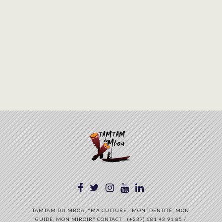
TAMTAM DU MBOA, "MA CULTURE : MON IDENTITÉ, MON
GUIDE, MON MIROIR" CONTACT : (+237) 681 43 91 85 /