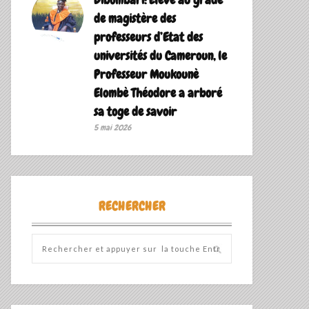
de magistère des
professeurs d’Etat des
universités du Cameroun, le
Professeur Moukounè
Elombè Théodore a arboré
sa toge de savoir ‎
5 mai 2026
RECHERCHER