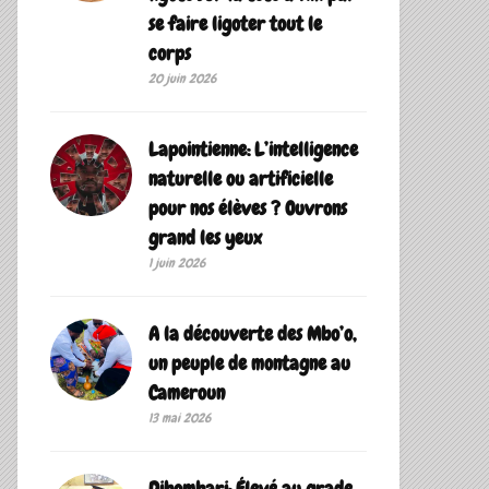
se faire ligoter tout le
corps
20 juin 2026
Lapointienne: L’intelligence
naturelle ou artificielle
pour nos élèves ? Ouvrons
grand les yeux
1 juin 2026
A la découverte des Mbo’o,
un peuple de montagne au
Cameroun
13 mai 2026
Dibombari: Élevé au grade