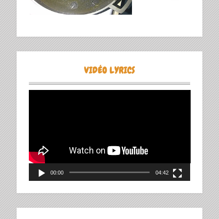
VIDÉO LYRICS
Lecteur
vidéo
00:00
04:42