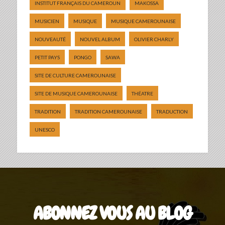
INSTITUT FRANÇAIS DU CAMEROUN
MAKOSSA
MUSICIEN
MUSIQUE
MUSIQUE CAMEROUNAISE
NOUVEAUTÉ
NOUVEL ALBUM
OLIVIER CHARLY
PETIT PAYS
PONGO
SAWA
SITE DE CULTURE CAMEROUNAISE
SITE DE MUSIQUE CAMEROUNAISE
THÉATRE
TRADITION
TRADITION CAMEROUNAISE
TRADUCTION
UNESCO
ABONNEZ VOUS AU BLOG