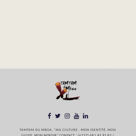
TAMTAM DU MBOA, "MA CULTURE : MON IDENTITÉ, MON
GUIDE, MON MIROIR" CONTACT : (+237) 681 43 91 85 /