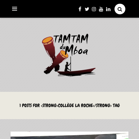
La Culture du Mboa Dévoilée !
LE TAMTAM DU MBOA
1 POSTS FOR <STRONG>COLLÈGE LA ROCHE</STRONG> TAG