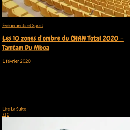
Événements et Sport
Les 10 zones d’ombre du CHAN Total 2020 –
Tamtam Du Mboa
1 février 2020
Depuis déjà un moment, l’environnement sportif au Cameroun
est animé par de nombreuses questions liées aux compétitions
d’envergure qui sont…
Like
Like
Love
Haha
Wow
Sad
Angry
1
Lire La Suite
0
0