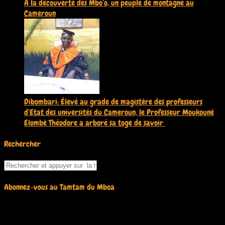
A la découverte des Mbo’o, un peuple de montagne au
Cameroun
13 mai 2026
Dibombari: Élevé au grade de magistère des professeurs
d’Etat des universités du Cameroun, le Professeur Moukounè
Elombè Théodore a arboré sa toge de savoir ‎
5 mai 2026
Rechercher
Abonnez-vous au Tamtam du Mboa
Saisissez votre adresse e-mail pour vous abonner à ce blog et
recevoir une notification de chaque nouvel article par e-mail.