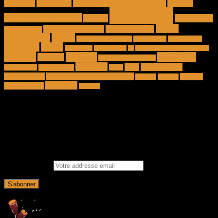
Blog de
biographie
ben decca
Blog de Culture Camerounaise
cameroun
Musique Camerounaise
bomono
camerounais
cuisine
Conte Camerounais
cuisine africaine
Conte Africain
camerounaise
culture
Culture camerounaise
Culture Sawa
DefyHateNow
dibombari
douala
décryptage
Etienne Talla
ifc
Institut Français du Cameroun
makossa
Musique
nouveauté
musicien
musique camerounaise
petit pays
sawa
Site de Culture
Olivier charly
Nouvel album
pongo
Camerounaise
Site de Musique Camerounaise
tradition
Théatre
tradition
traduction
Camerounaise
UNESCO
ABONNEZ VOUS AU BLOG
SOUSCRIVEZ A NOTRE NEWSLETTER POUR RECEVOIR
LES NOUVEAUX ARTICLES DIRECTEMENT DANS VOTRE
BOITE EMAIL
Email address: