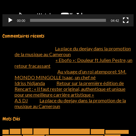
00:00
04:42
Commentaires récents
Olivier Charly
dans
La place du deejay dans la promotion
de la musique au Cameroun
Ernest DJIELE
dans
« Ebofo »: Douleur ft Julien Pestre, un
retour fracassant
Okeysh Wayne
dans
Au visage d’un roi atemporel: SM.
MONDO MINGOLLE Isaac, un chef né
Idriss Ndjanda
dans
Retour sur la première édition de
Rencart : « Il faut rester original, authentique et unique
pour une meilleure carrière artistique »
A.S DJ
dans
La place du deejay dans la promotion de la
musique au Cameroun
Mots Clés
2019
artiste
2018
artiste camerounais
bakoko
237
Bakoko Moungo