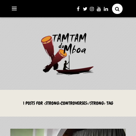
La Culture du Mboa Dévoilée !
LE TAMTAM DU MBOA
1 POSTS FOR <STRONG>CONTROVERSES</STRONG> TAG