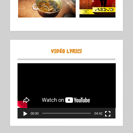
VIDÉO LYRICS
Lecteur
vidéo
00:00
04:42