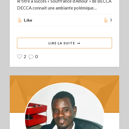
le titre à succès « Souffrance d’Amour » de BECCA
DECCA connait une ambiante polémique…
Like
3
LIRE LA SUITE
2
0