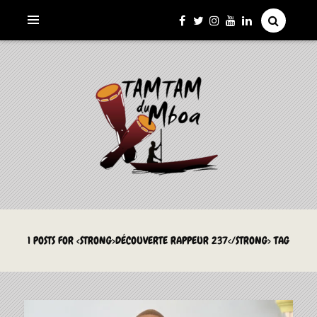
La Culture du Mboa Dévoilée !
LE TAMTAM DU MBOA
1 POSTS FOR <STRONG>DÉCOUVERTE RAPPEUR 237</STRONG> TAG