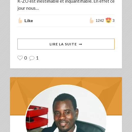
K-ZO est inestimable et inquantifiable. En effet ce
jour nous…
Like
1242
3
LIRE LA SUITE
0
1