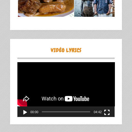
VIDÉO LYRICS
Lecteur
vidéo
00:00
04:42