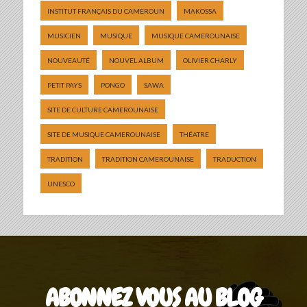
INSTITUT FRANÇAIS DU CAMEROUN
MAKOSSA
MUSICIEN
MUSIQUE
MUSIQUE CAMEROUNAISE
NOUVEAUTÉ
NOUVEL ALBUM
OLIVIER CHARLY
PETIT PAYS
PONGO
SAWA
SITE DE CULTURE CAMEROUNAISE
SITE DE MUSIQUE CAMEROUNAISE
THÉATRE
TRADITION
TRADITION CAMEROUNAISE
TRADUCTION
UNESCO
ABONNEZ VOUS AU BLOG