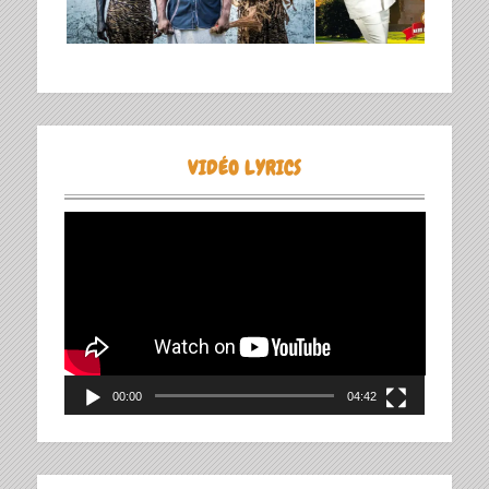
VIDÉO LYRICS
Lecteur
vidéo
00:00
04:42