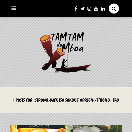
La Culture du Mboa Dévoilée !
LE TAMTAM DU MBOA
1 POSTS FOR <STRONG>DJEUTSA SOKOUÉ ADRIEN</STRONG> TAG