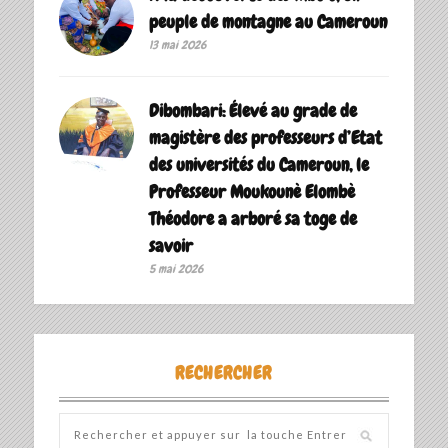
peuple de montagne au Cameroun
13 mai 2026
Dibombari: Élevé au grade de
magistère des professeurs d’Etat
des universités du Cameroun, le
Professeur Moukounè Elombè
Théodore a arboré sa toge de
savoir ‎
5 mai 2026
RECHERCHER