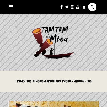
La Culture du Mboa Dévoilée !
LE TAMTAM DU MBOA
1 POSTS FOR <STRONG>EXPOSITION PHOTO</STRONG> TAG