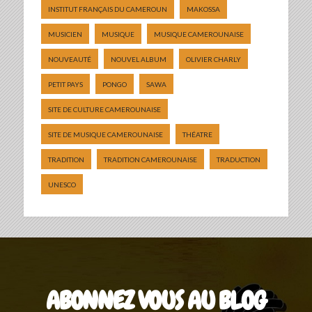
INSTITUT FRANÇAIS DU CAMEROUN
MAKOSSA
MUSICIEN
MUSIQUE
MUSIQUE CAMEROUNAISE
NOUVEAUTÉ
NOUVEL ALBUM
OLIVIER CHARLY
PETIT PAYS
PONGO
SAWA
SITE DE CULTURE CAMEROUNAISE
SITE DE MUSIQUE CAMEROUNAISE
THÉATRE
TRADITION
TRADITION CAMEROUNAISE
TRADUCTION
UNESCO
ABONNEZ VOUS AU BLOG