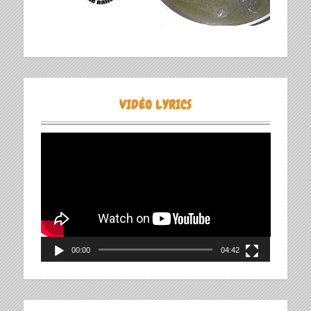
VIDÉO LYRICS
Lecteur
vidéo
00:00
04:42