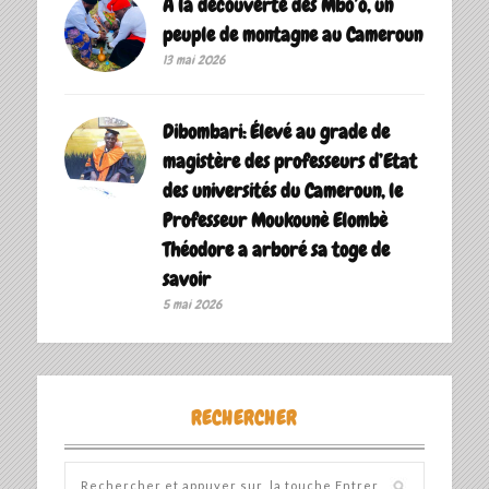
A la découverte des Mbo’o, un
peuple de montagne au Cameroun
13 mai 2026
Dibombari: Élevé au grade de
magistère des professeurs d’Etat
des universités du Cameroun, le
Professeur Moukounè Elombè
Théodore a arboré sa toge de
savoir ‎
5 mai 2026
RECHERCHER