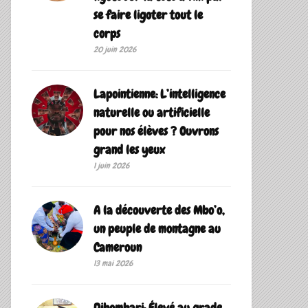
se faire ligoter tout le
corps
20 juin 2026
Lapointienne: L’intelligence
naturelle ou artificielle
pour nos élèves ? Ouvrons
grand les yeux
1 juin 2026
A la découverte des Mbo’o,
un peuple de montagne au
Cameroun
13 mai 2026
Dibombari: Élevé au grade