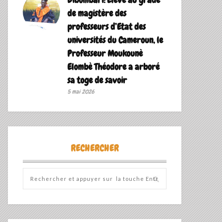
de magistère des
professeurs d’Etat des
universités du Cameroun, le
Professeur Moukounè
Elombè Théodore a arboré
sa toge de savoir ‎
5 mai 2026
RECHERCHER