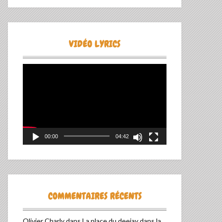
VIDÉO LYRICS
Lecteur
vidéo
00:00
04:42
COMMENTAIRES RÉCENTS
Olivier Charly
dans
La place du deejay dans la